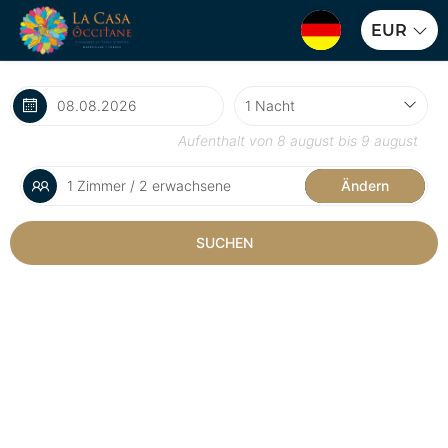
EUR
Aufenthalt von
8 august
bis
9 august
1 Zimmer / 2 erwachsene
Ändern