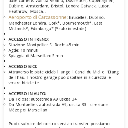
dalle camere: Voli da Berlino, Düsseldorf, Copenaghen,
Dublino, Amsterdam, Bristol, Londra Gatwick, Luton,
Heathrow, Mosca...
Aeroporto di Carcassonne:
Bruxelles, Dublino,
Manchester,Londra, Cork*, Bournemouth*, East
Midlands*, Edimburgo* (*solo in estate)
ACCESSO IN TRENO:
Stazione Montpellier St Roch: 45 min
Agde: 10 minuti
Spiaggia di Marseillan: 5 min
ACCESSO BICI:
Attraverso le piste ciclabili lungo il Canal du Midi o l'Etang
de Thau. Il nostro garage può ospitare in sicurezza le
vostre biciclette
ACCESSO IN AUTO:
Da Tolosa: autostrada A9 uscita 34
Da Montpellier: autostrada A9, uscita 33 - direzione
Mèze poi Marseillan
Puoi usufruire del nostro servizio transfer: possiamo