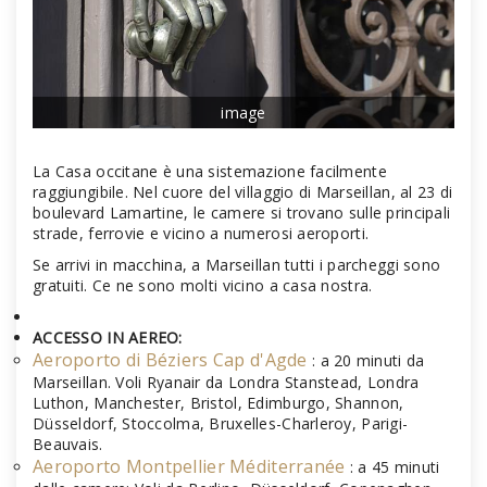
image
La Casa occitane è una sistemazione facilmente
raggiungibile. Nel cuore del villaggio di Marseillan, al 23 di
boulevard Lamartine, le camere si trovano sulle principali
strade, ferrovie e vicino a numerosi aeroporti.
Se arrivi in macchina, a Marseillan tutti i parcheggi sono
gratuiti. Ce ne sono molti vicino a casa nostra.
ACCESSO IN AEREO:
Aeroporto di Béziers Cap d'Agde
: a 20 minuti da
Marseillan. Voli Ryanair da Londra Stanstead, Londra
Luthon, Manchester, Bristol, Edimburgo, Shannon,
Düsseldorf, Stoccolma, Bruxelles-Charleroy, Parigi-
Beauvais.
Aeroporto Montpellier Méditerranée
: a 45 minuti