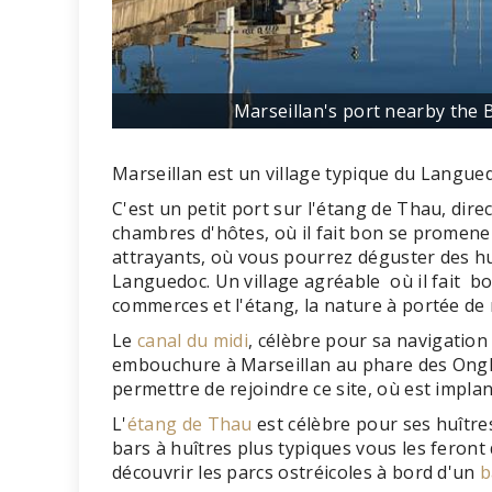
Marseillan's port nearby the 
Marseillan est un village typique du Langue
C'est un petit port sur l'étang de Thau, dire
chambres d'hôtes, où il fait bon se promen
attrayants, où vous pourrez déguster des huît
Languedoc. Un village agréable où il fait bo
commerces et l'étang, la nature à portée de
Le
canal du midi
, célèbre pour sa navigation
embouchure à Marseillan au phare des Ongl
permettre de rejoindre ce site, où est implan
L'
étang de Thau
est célèbre pour ses huître
bars à huîtres plus typiques vous les feront
découvrir les parcs ostréicoles à bord d'un
b